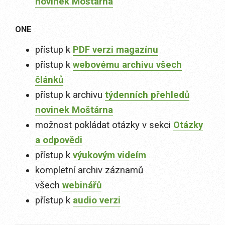
novinek Moštárna
ONE
přístup k
PDF verzi magazínu
přístup k
webovému archivu všech
článků
přístup k archivu
týdenních přehledů
novinek Moštárna
možnost pokládat otázky v sekci
Otázky
a odpovědi
přístup k
výukovým videím
kompletní archiv záznamů
všech
webinářů
přístup k
audio verzi