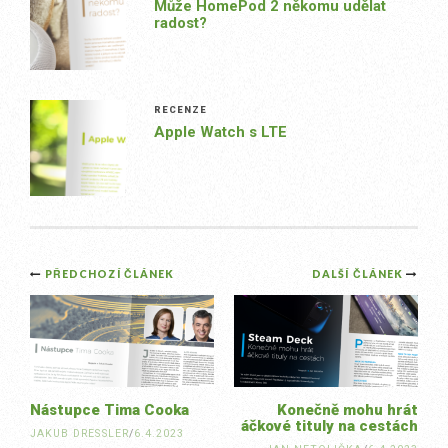
Může HomePod 2 někomu udělat
radost?
RECENZE
Apple Watch s LTE
Post
PŘEDCHOZÍ ČLÁNEK
DALŠÍ ČLÁNEK
navigation
Nástupce Tima Cooka
Konečně mohu hrát
áčkové tituly na cestách
JAKUB DRESSLER
/
6.4.2023