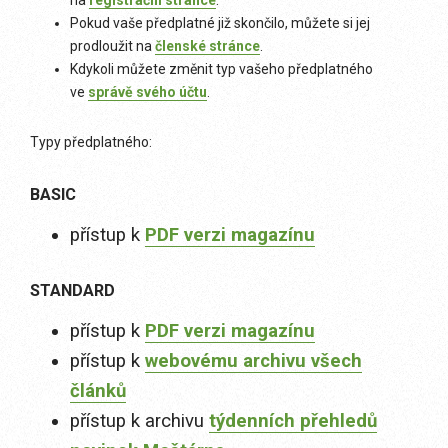
na
registrační stránce
.
Pokud vaše předplatné již skončilo, můžete si jej
prodloužit na
členské stránce
.
Kdykoli můžete změnit typ vašeho předplatného
ve
správě svého účtu
.
Typy předplatného:
BASIC
přístup k
PDF verzi magazínu
STANDARD
přístup k
PDF verzi magazínu
přístup k
webovému archivu všech
článků
přístup k archivu
týdenních přehledů