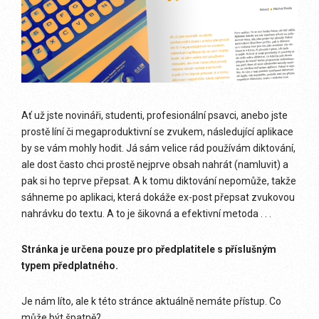
Ať už jste novináři, studenti, profesionální psavci, anebo jste
prostě líní či megaproduktivní se zvukem, následující aplikace
by se vám mohly hodit. Já sám velice rád používám diktování,
ale dost často chci prostě nejprve obsah nahrát (namluvit) a
pak si ho teprve přepsat. A k tomu diktování nepomůže, takže
sáhneme po aplikaci, která dokáže ex-post přepsat zvukovou
nahrávku do textu. A to je šikovná a efektivní metoda . . .
Stránka je určena pouze pro předplatitele s příslušným
typem předplatného.
Je nám líto, ale k této stránce aktuálně nemáte přístup. Co
může být špatně?