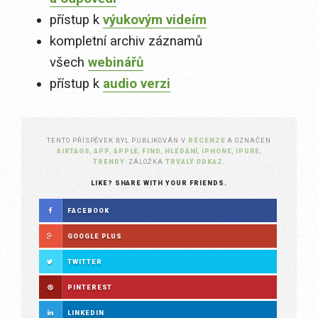
přístup k
výukovým videím
kompletní archiv záznamů
všech
webinářů
přístup k
audio verzi
TENTO PŘÍSPĚVEK BYL PUBLIKOVÁN V
RECENZE
A OZNAČEN
AIRTAGS
,
APP
,
APPLE
,
FIND
,
HLEDÁNÍ
,
IPHONE
,
IPURE
,
TRENDY
. ZÁLOŽKA
TRVALÝ ODKAZ
.
LIKE? SHARE WITH YOUR FRIENDS.
FACEBOOK
GOOGLE PLUS
TWITTER
PINTEREST
LINKEDIN