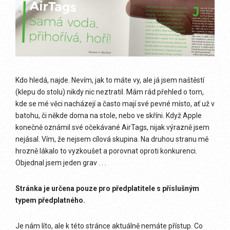
Kdo hledá, najde. Nevím, jak to máte vy, ale já jsem naštěstí
(klepu do stolu) nikdy nic neztratil. Mám rád přehled o tom,
kde se mé věci nacházejí a často mají své pevné místo, ať už v
batohu, či někde doma na stole, nebo ve skříni. Když Apple
konečně oznámil své očekávané AirTags, nijak výrazně jsem
nejásal. Vím, že nejsem cílová skupina. Na druhou stranu mě
hrozně lákalo to vyzkoušet a porovnat oproti konkurenci.
Objednal jsem jeden grav . . .
Stránka je určena pouze pro předplatitele s příslušným
typem předplatného.
Je nám líto, ale k této stránce aktuálně nemáte přístup. Co