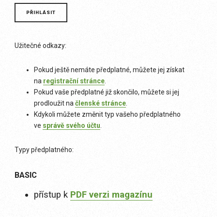
Užitečné odkazy:
Pokud ještě nemáte předplatné, můžete jej získat
na
registrační stránce
.
Pokud vaše předplatné již skončilo, můžete si jej
prodloužit na
členské stránce
.
Kdykoli můžete změnit typ vašeho předplatného
ve
správě svého účtu
.
Typy předplatného:
BASIC
přístup k
PDF verzi magazínu