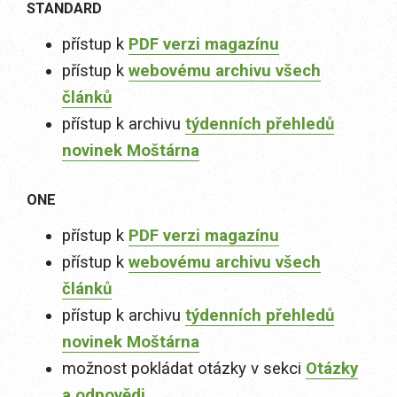
STANDARD
přístup k
PDF verzi magazínu
přístup k
webovému archivu všech
článků
přístup k archivu
týdenních přehledů
novinek Moštárna
ONE
přístup k
PDF verzi magazínu
přístup k
webovému archivu všech
článků
přístup k archivu
týdenních přehledů
novinek Moštárna
možnost pokládat otázky v sekci
Otázky
a odpovědi