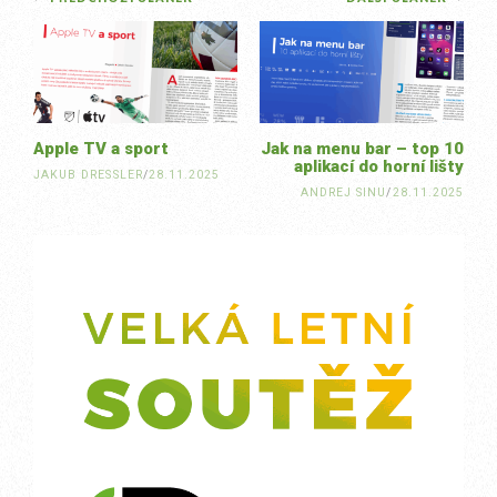
Post
navigation
Apple TV a sport
Jak na menu bar – top 10
aplikací do horní lišty
JAKUB DRESSLER
/
28.11.2025
ANDREJ SINU
/
28.11.2025