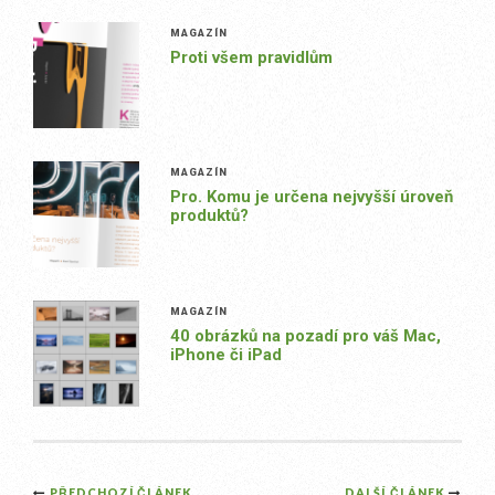
MAGAZÍN
Proti všem pravidlům
MAGAZÍN
Pro. Komu je určena nejvyšší úroveň
produktů?
MAGAZÍN
40 obrázků na pozadí pro váš Mac,
iPhone či iPad
PŘEDCHOZÍ ČLÁNEK
DALŠÍ ČLÁNEK