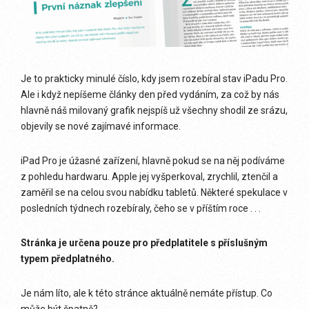
Je to prakticky minulé číslo, kdy jsem rozebíral stav iPadu Pro.
Ale i když nepíšeme články den před vydáním, za což by nás
hlavně náš milovaný grafik nejspíš už všechny shodil ze srázu,
objevily se nové zajímavé informace.
iPad Pro je úžasné zařízení, hlavně pokud se na něj podíváme
z pohledu hardwaru. Apple jej vyšperkoval, zrychlil, ztenčil a
zaměřil se na celou svou nabídku tabletů. Některé spekulace v
posledních týdnech rozebíraly, čeho se v příštím roce . . .
Stránka je určena pouze pro předplatitele s příslušným
typem předplatného.
Je nám líto, ale k této stránce aktuálně nemáte přístup. Co