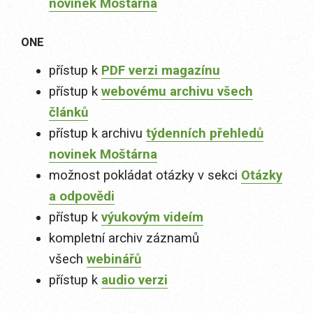
novinek Moštárna
ONE
přístup k
PDF verzi magazínu
přístup k
webovému archivu všech
článků
přístup k archivu
týdenních přehledů
novinek Moštárna
možnost pokládat otázky v sekci
Otázky
a odpovědi
přístup k
výukovým videím
kompletní archiv záznamů
všech
webinářů
přístup k
audio verzi