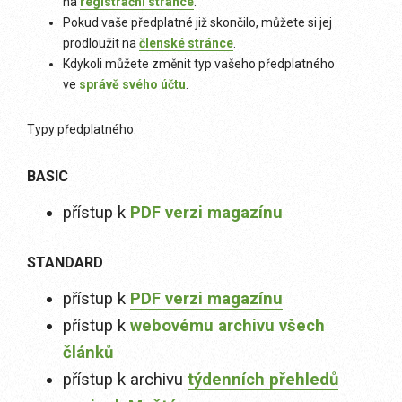
na
registrační stránce
.
Pokud vaše předplatné již skončilo, můžete si jej
prodloužit na
členské stránce
.
Kdykoli můžete změnit typ vašeho předplatného
ve
správě svého účtu
.
Typy předplatného:
BASIC
přístup k
PDF verzi magazínu
STANDARD
přístup k
PDF verzi magazínu
přístup k
webovému archivu všech
článků
přístup k archivu
týdenních přehledů