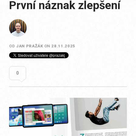
První náznak zlepšení
OD
JAN PRAŽÁK
ON
28.11.2025
0