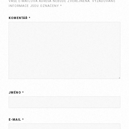
VAŠE E-MAILOVÁ ADRESA NEBUDE ZVEŘEJNĚNA.
VYŽADOVANÉ
INFORMACE JSOU OZNAČENY
*
KOMENTÁŘ
*
JMÉNO
*
E-MAIL
*