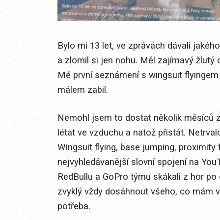
Bylo mi 13 let, ve zprávách dávali jakého
a zlomil si jen nohu. Měl zajímavý žlutý o
Mé první seznámení s wingsuit flyingem 
málem zabil.
Nemohl jsem to dostat několik měsíců z h
létat ve vzduchu a natož přistát. Netrval
Wingsuit flying, base jumping, proximity 
nejvyhledávanější slovní spojení na YouTu
RedBullu a GoPro týmu skákali z hor po 
zvyklý vždy dosáhnout všeho, co mám v h
potřeba.