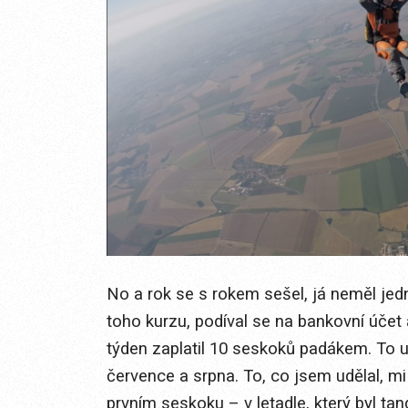
No a rok se s rokem sešel, já neměl jed
toho kurzu, podíval se na bankovní účet 
týden zaplatil 10 seskoků padákem. To 
července a srpna. To, co jsem udělal, mi
prvním seskoku – v letadle, který byl t