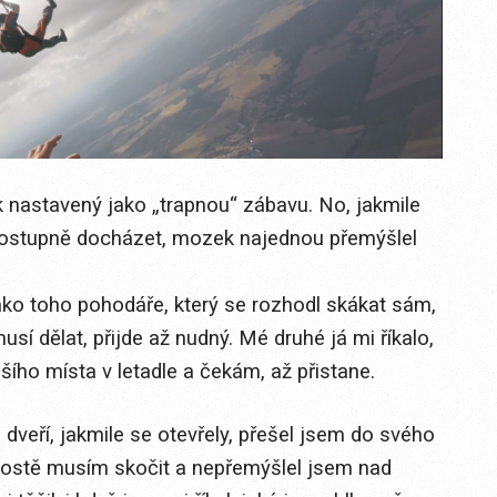
nastavený jako „trapnou“ zábavu. No, jakmile
 postupně docházet, mozek najednou přemýšlel
o toho pohodáře, který se rozhodl skákat sám,
sí dělat, přijde až nudný. Mé druhé já mi říkalo,
šího místa v letadle a čekám, až přistane.
dveří, jakmile se otevřely, přešel jsem do svého
rostě musím skočit a nepřemýšlel jsem nad