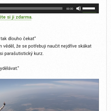
Použitím
00:00
šipek
te si ji zdarma
.
nahoru/dolů
zvýšíte
nebo
 tak dlouho čekat“
snížíte
 věděl, že se potřebuji naučit nejdříve skákat
úroveň
i parašutistický kurz.
hlasitosti.
ydělávat.“