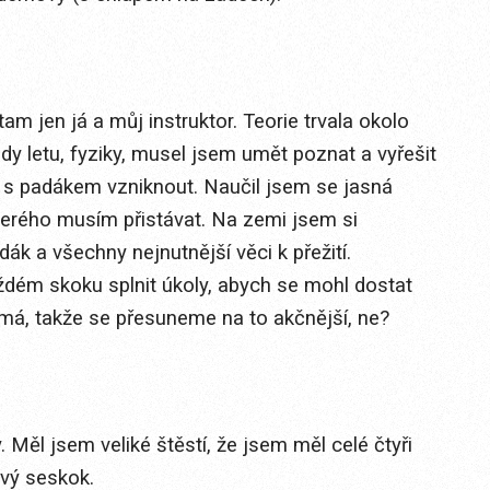
 tam jen já a můj instruktor. Teorie trvala okolo
dy letu, fyziky, musel jsem umět poznat a vyřešit
s padákem vzniknout. Naučil jsem se jasná
kterého musím přistávat. Na zemi jsem si
dák a všechny nejnutnější věci k přežití.
ždém skoku splnit úkoly, abych se mohl dostat
jímá, takže se přesuneme na to akčnější, ne?
. Měl jsem veliké štěstí, že jsem měl celé čtyři
vý seskok.