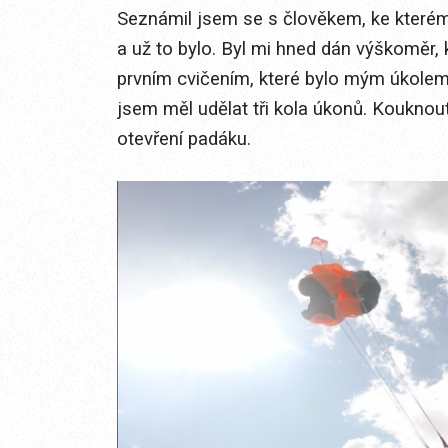
Seznámil jsem se s člověkem, ke kterému
a už to bylo. Byl mi hned dán výškoměr,
prvním cvičením, které bylo mým úkole
jsem měl udělat tři kola úkonů. Koukno
otevření padáku.