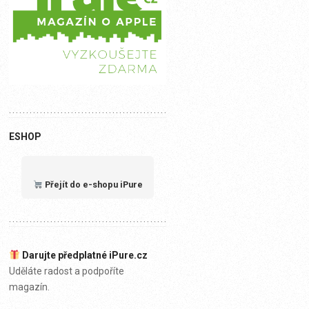
ESHOP
Přejít do e-shopu iPure
Darujte předplatné iPure.cz
Uděláte radost a podpoříte
magazín.