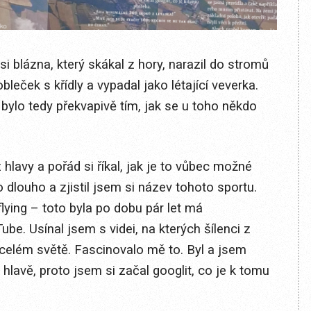
si blázna, který skákal z hory, narazil do stromů
bleček s křídly a vypadal jako létající veverka.
bylo tedy překvapivě tím, jak se u toho někdo
lavy a pořád si říkal, jak je to vůbec možné
o dlouho a zjistil jsem si název tohoto sportu.
flying – toto byla po dobu pár let má
be. Usínal jsem s videi, na kterých šílenci z
celém světě. Fascinovalo mě to. Byl a jsem
lavě, proto jsem si začal googlit, co je k tomu