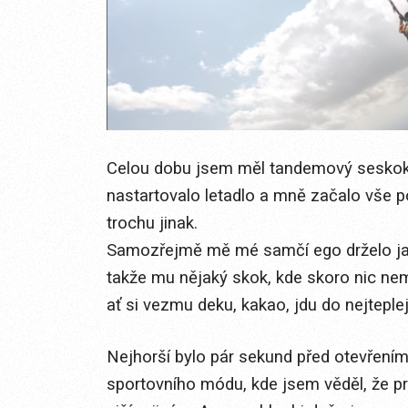
Celou dobu jsem měl tandemový seskok 
nastartovalo letadlo a mně začalo vše
trochu jinak.
Samozřejmě mě mé samčí ego drželo jak
takže mu nějaký skok, kde skoro nic nemu
ať si vezmu deku, kakao, jdu do nejteplej
Nejhorší bylo pár sekund před otevřením 
sportovního módu, kde jsem věděl, že p