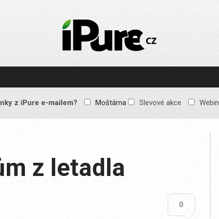
IPURE.CZ
Prémiový Apple e-
magazín, který vychází
každý týden. Žádné
reklamy, žádné
spekulace, jen čistý
obsah pro všechny
nky z iPure e-mailem?
Moštárna
Slevové akce
Webin
Apple fandy. Recenze,
komentáře a praktické
návody, jak začlenit
Apple zařízení do
každodenního života.
m z letadla
0