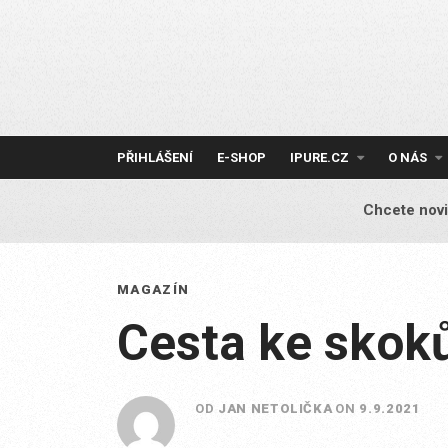
Skip
to
content
PŘIHLÁŠENÍ
E-SHOP
IPURE.CZ
O NÁS
Chcete novi
MAGAZÍN
Cesta ke skoků
OD
JAN NETOLIČKA
ON
9.9.2021