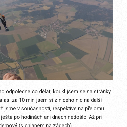
no odpoledne co dělat, koukl jsem se na stránky
a asi za 10 min jsem si z ničeho nic na další
už jsme v současnosti, respektive na přelomu
 ještě po hodinách ani dnech nedošlo. Až při
andemový (s chlapem na zádech).