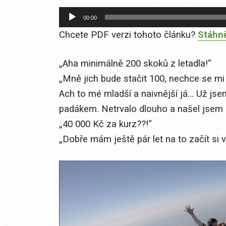
Audio
00:00
přehrávač
Chcete PDF verzi tohoto článku?
Stáhně
„Aha minimálně 200 skoků z letadla!“
„Mně jich bude stačit 100, nechce se mi
Ach to mé mladší a naivnější já… Už jsem
padákem. Netrvalo dlouho a našel jsem s
„40 000 Kč za kurz??!“
„Dobře mám ještě pár let na to začít si v