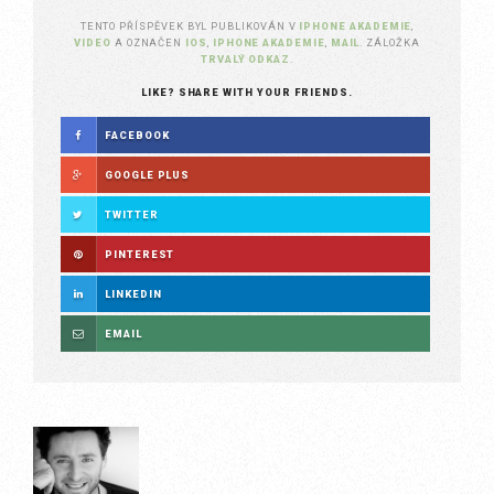
TENTO PŘÍSPĚVEK BYL PUBLIKOVÁN V
IPHONE AKADEMIE
,
VIDEO
A OZNAČEN
IOS
,
IPHONE AKADEMIE
,
MAIL
. ZÁLOŽKA
TRVALÝ ODKAZ
.
LIKE? SHARE WITH YOUR FRIENDS.
FACEBOOK
GOOGLE PLUS
TWITTER
PINTEREST
LINKEDIN
EMAIL