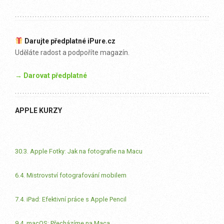
Darujte předplatné iPure.cz
Uděláte radost a podpoříte magazín.
→ Darovat předplatné
APPLE KURZY
30.3. Apple Fotky: Jak na fotografie na Macu
6.4. Mistrovství fotografování mobilem
7.4. iPad: Efektivní práce s Apple Pencil
9.4. macOS: Přecházíme na Maca