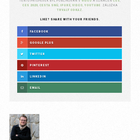
TENTO PŘÍSPĚVEK BYL PUBLIKOVÁN V
VIDEO
A OZNAČEN
CES
,
CES 2020
,
CESTA SNŮ
,
IPURE
,
VIDEO
,
YOUTUBE
. ZÁLOŽKA
TRVALÝ ODKAZ
.
LIKE? SHARE WITH YOUR FRIENDS.
FACEBOOK
GOOGLE PLUS
TWITTER
PINTEREST
LINKEDIN
EMAIL