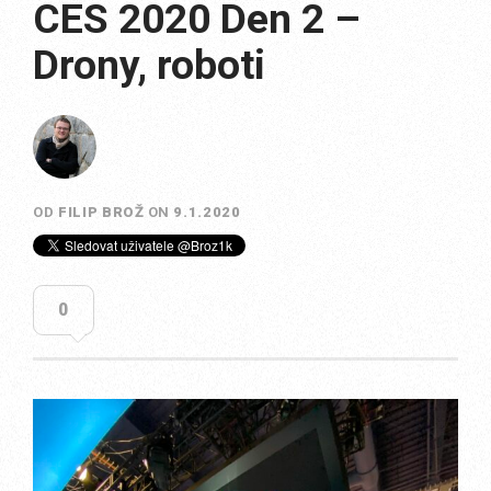
CES 2020 Den 2 –
Drony, roboti
OD
FILIP BROŽ
ON
9.1.2020
0