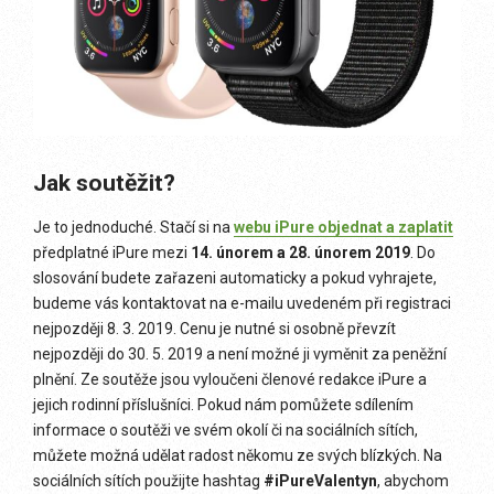
Jak soutěžit?
Je to jednoduché. Stačí si na
webu iPure
objednat a zaplatit
předplatné iPure mezi
14. únorem a 28. únorem 2019
. Do
slosování budete zařazeni automaticky a pokud vyhrajete,
budeme vás kontaktovat na e-mailu uvedeném při registraci
nejpozději 8. 3. 2019. Cenu je nutné si osobně převzít
nejpozději do 30. 5. 2019 a není možné ji vyměnit za peněžní
plnění. Ze soutěže jsou vyloučeni členové redakce iPure a
jejich rodinní příslušníci. Pokud nám pomůžete sdílením
informace o soutěži ve svém okolí či na sociálních sítích,
můžete možná udělat radost někomu ze svých blízkých. Na
sociálních sítích použijte hashtag
#iPureValentyn
, abychom