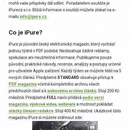
mohli vaše příspěvky dál sdílet.
Pořadatelem soutěže je
iPurecz s.r.o. Bližší informace o soutěži můžete získat na e-
mailu
info@ipure.cz
.
Co je iPure?
iPure je původní český elektronický magazín, který vychází
jednou týdně v PDF podobě. Neobsahuje žádné reklamy,
spekulace ani neužitečná informace. Publikujeme pouze
původní, praktické návody, recenze, analýzy a postupy určené
pro uživatele Apple zařízení. Každý týden se můžete těšit na 5
nových článků. Předplatné
STANDARD
obsahuje přístup k
PDF magazínu
včetně kompletního archivu všech
předchozích čísel a k
webovému archivu článků
. Stojí 200 Kč
měsíčně. Předplatné
FULL
navíc přidává
audio verzi
magazínu
,
výuková videa
,
webináře
a možnost pokládat
otázky členům redakce
. Stojí 400 Kč měsíčně. Ukázkové číslo
magazínu iPure si můžete stáhnout zde: