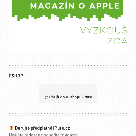
ESHOP
Přejít do e-shopu iPure
Darujte předplatné iPure.cz
Uděláte radost a podpoříte magazín.