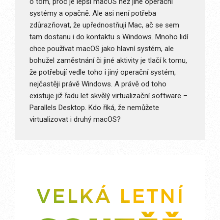
o tom, proč je lepší macOS než jiné operační
systémy a opačně. Ale asi není potřeba
zdůrazňovat, že upřednostňuji Mac, ač se sem
tam dostanu i do kontaktu s Windows. Mnoho lidí
chce používat macOS jako hlavní systém, ale
bohužel zaměstnání či jiné aktivity je tlačí k tomu,
že potřebují vedle toho i jiný operační systém,
nejčastěji právě Windows. A právě od toho
existuje již řadu let skvělý virtualizační software –
Parallels Desktop. Kdo říká, že nemůžete
virtualizovat i druhý macOS?