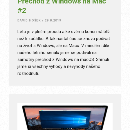
Přechod z Windows na Mac
#2
DAVID HOŠEK
/
29.8.2019
Léto je v plném proudu a ke svému konci má blíž
než k začátku. A tak nastal čas se znovu podívat
na život s Windows, ale na Macu. V minulém díle
našeho letního seriálu jsme se podívali na
samotný přechod z Windows na macOS. Shrnuli
jsme si všechny výhody a nevýhody našeho
rozhodnutí.