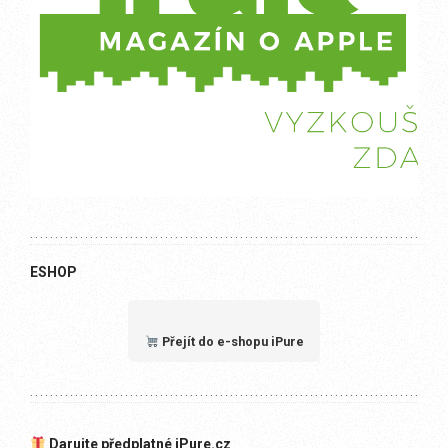
ESHOP
Přejít do e-shopu iPure
Darujte předplatné iPure.cz