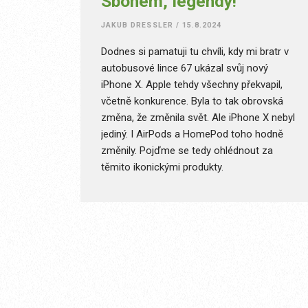
Sbohem, legendy!
JAKUB DRESSLER
/
15.8.2024
Dodnes si pamatuji tu chvíli, kdy mi bratr v
autobusové lince 67 ukázal svůj nový
iPhone X. Apple tehdy všechny překvapil,
včetně konkurence. Byla to tak obrovská
změna, že změnila svět. Ale iPhone X nebyl
jediný. I AirPods a HomePod toho hodně
změnily. Pojďme se tedy ohlédnout za
těmito ikonickými produkty.