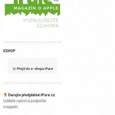
ESHOP
Přejít do e-shopu iPure
Darujte předplatné iPure.cz
Uděláte radost a podpoříte
magazín.