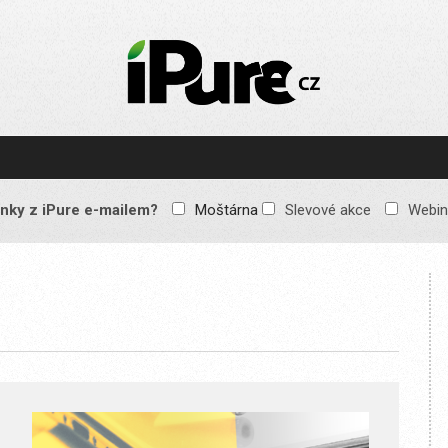
IPURE.CZ
Prémiový Apple e-
magazín, který vychází
každý týden. Žádné
reklamy, žádné
spekulace, jen čistý
obsah pro všechny
nky z iPure e-mailem?
Moštárna
Slevové akce
Webin
Apple fandy. Recenze,
komentáře a praktické
návody, jak začlenit
Apple zařízení do
každodenního života.