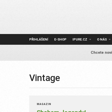
Skip
to
content
PŘIHLÁŠENÍ
E-SHOP
IPURE.CZ
O NÁS
Chcete novi
Vintage
MAGAZÍN