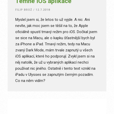
Temné iOS aplikace
FILIP BROŽ
/
12.7.2018
Myslel jsem si, že letos to už vyjde. A nic. Ani
nevíte, jak moc jsem se těšil na to, že Apple
oficiálně spustí tmavý režim pro iOS. Dočkal jsem
se sice na Macu, ale o kapku šťastnější bych byl
za iPhone a iPad. Tmavý režim, tedy na Macu
zvaný Dark Mode, mám trvale zapnutý u všech
iOS aplikací, které ho podporují. Zvykl jsem si na
něj natolik, že už u vybraných aplikací nechci
používat nic jiného. Ostatně i tento text vznikl na
iPadu v Ulysses se zapnutým černým pozadím.
Co na něm vidím?