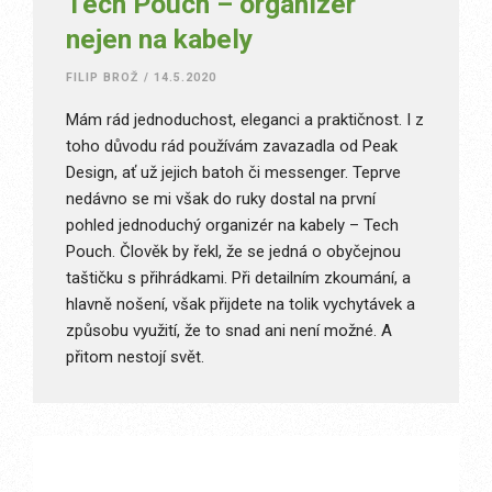
Tech Pouch – organizér
nejen na kabely
FILIP BROŽ
/
14.5.2020
Mám rád jednoduchost, eleganci a praktičnost. I z
toho důvodu rád používám zavazadla od Peak
Design, ať už jejich batoh či messenger. Teprve
nedávno se mi však do ruky dostal na první
pohled jednoduchý organizér na kabely – Tech
Pouch. Člověk by řekl, že se jedná o obyčejnou
taštičku s přihrádkami. Při detailním zkoumání, a
hlavně nošení, však přijdete na tolik vychytávek a
způsobu využití, že to snad ani není možné. A
přitom nestojí svět.