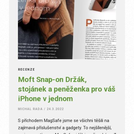
RECENZE
Moft Snap-on Držák,
stojánek a peněženka pro váš
iPhone v jednom
MICHAL RADA
/
24.3.2022
S příchodem MagSafe jsme se všichni těšili na
zajímavá příslušenství a gadgety. To nejšílenější,