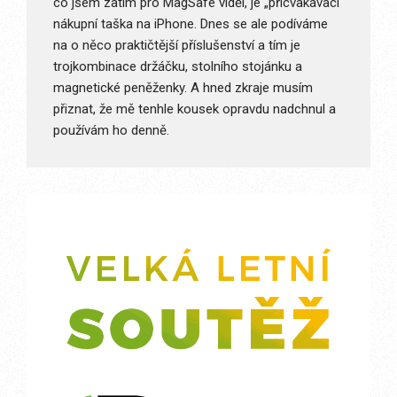
co jsem zatím pro MagSafe viděl, je „přicvakávací“
nákupní taška na iPhone. Dnes se ale podíváme
na o něco praktičtější příslušenství a tím je
trojkombinace držáčku, stolního stojánku a
magnetické peněženky. A hned zkraje musím
přiznat, že mě tenhle kousek opravdu nadchnul a
používám ho denně.