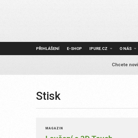
Skip
to
content
PŘIHLÁŠENÍ
E-SHOP
IPURE.CZ
O NÁS
Chcete novi
Stisk
MAGAZÍN