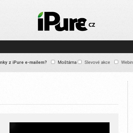
IPURE.CZ
Prémiový Apple e-
magazín, který vychází
každý týden. Žádné
reklamy, žádné
spekulace, jen čistý
obsah pro všechny
nky z iPure e-mailem?
Moštárna
Slevové akce
Webin
Apple fandy. Recenze,
komentáře a praktické
návody, jak začlenit
Apple zařízení do
každodenního života.