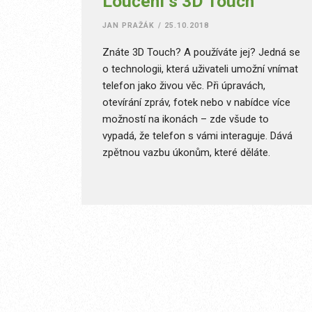
Loučení s 3D Touch
JAN PRAŽÁK
/
25.10.2018
Znáte 3D Touch? A používáte jej? Jedná se
o technologii, která uživateli umožní vnímat
telefon jako živou věc. Při úpravách,
otevírání zpráv, fotek nebo v nabídce více
možností na ikonách – zde všude to
vypadá, že telefon s vámi interaguje. Dává
zpětnou vazbu úkonům, které děláte.