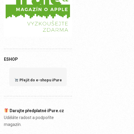
ESHOP
Přejít do e-shopu iPure
Darujte předplatné iPure.cz
Uděláte radost a podpoříte
magazín.