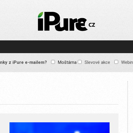
IPURE.CZ
Prémiový Apple e-
magazín, který vychází
každý týden. Žádné
reklamy, žádné
spekulace, jen čistý
obsah pro všechny
nky z iPure e-mailem?
Moštárna
Slevové akce
Webin
Apple fandy. Recenze,
komentáře a praktické
návody, jak začlenit
Apple zařízení do
každodenního života.