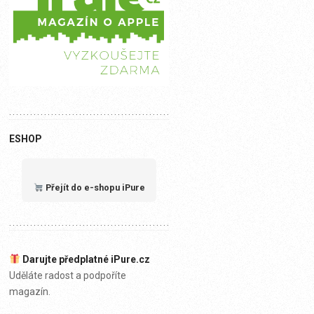
ESHOP
Přejít do e-shopu iPure
Darujte předplatné iPure.cz
Uděláte radost a podpoříte
magazín.