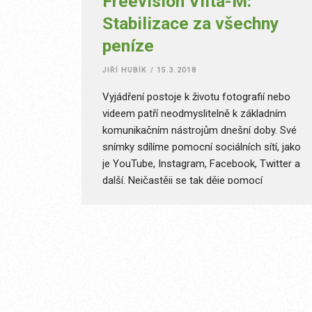
Freevision Vilta-M:
Stabilizace za všechny
peníze
JIŘÍ HUBÍK
/
15.3.2018
Vyjádření postoje k životu fotografií nebo
videem patří neodmyslitelně k základním
komunikačním nástrojům dnešní doby. Své
snímky sdílíme pomocní sociálních sítí, jako
je YouTube, Instagram, Facebook, Twitter a
další. Nejčastěji se tak děje pomocí
mobilních zařízení, respektive mobilních
telefonů, které dnes používá více než 2,3
miliardy lidí.