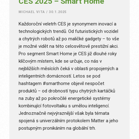
CES 2025 – Smart Home
MICHAEL VITA
/
30.1.2025
Každoroční veletrh CES je synonymem inovací a
technologických trendů. Od futuristických vozidel
a chytrých robotů až po maličké gadgety – to vše
je možné vidět na této celosvětově prestižní akci.
Pro segment Smart Home je CES již dlouhé roky
klíčovým místem, kde se určuje, co nás v
nejbližších měsících čeká v oblasti propojených a
inteligentních domácností. Letos se pod
hashtagem #smarthome objevil nespočet
produktů – od drobností typu chytrých kartáčků
na zuby až po pokročilé energetické systémy
kombinující fotovoltaiku s umělou inteligencí.
Jednoznačně nejvýraznější však byla témata
spojená s univerzálním protokolem Matter a jeho
postupným pronikáním na globální trh.