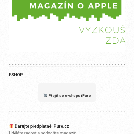
ESHOP
Přejít do e-shopu iPure
Darujte předplatné iPure.cz
Uděláte radost a podpoříte magazín.