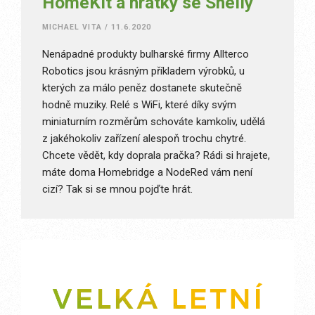
HomeKit a hrátky se Shelly
MICHAEL VITA
/
11.6.2020
Nenápadné produkty bulharské firmy Allterco
Robotics jsou krásným příkladem výrobků, u
kterých za málo peněz dostanete skutečně
hodně muziky. Relé s WiFi, které díky svým
miniaturním rozměrům schováte kamkoliv, udělá
z jakéhokoliv zařízení alespoň trochu chytré.
Chcete vědět, kdy doprala pračka? Rádi si hrajete,
máte doma Homebridge a NodeRed vám není
cizí? Tak si se mnou pojďte hrát.