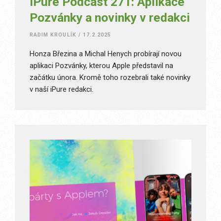
iPure Podcast 271: Aplikace
Pozvánky a novinky v redakci
RADIM KROULÍK
/
17.2.2025
Honza Březina a Michal Henych probírají novou
aplikaci Pozvánky, kterou Apple představil na
začátku února. Kromě toho rozebrali také novinky
v naší iPure redakci.