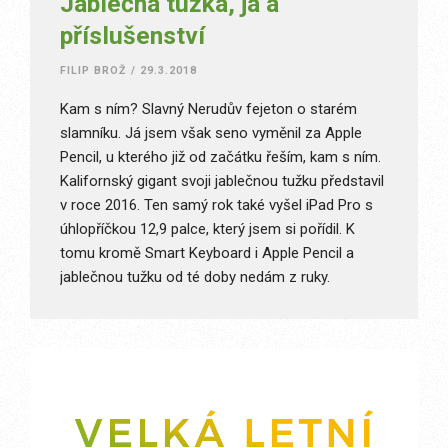
Jablečná tužka, já a
příslušenství
FILIP BROŽ
/
29.3.2018
Kam s ním? Slavný Nerudův fejeton o starém
slamníku. Já jsem však seno vyměnil za Apple
Pencil, u kterého již od začátku řeším, kam s ním.
Kalifornský gigant svoji jablečnou tužku představil
v roce 2016. Ten samý rok také vyšel iPad Pro s
úhlopříčkou 12,9 palce, který jsem si pořídil. K
tomu kromě Smart Keyboard i Apple Pencil a
jablečnou tužku od té doby nedám z ruky.