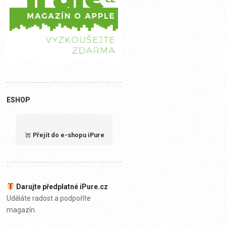
ESHOP
Přejít do e-shopu iPure
Darujte předplatné iPure.cz
Uděláte radost a podpoříte
magazín.