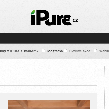
IPURE.CZ
Prémiový Apple e-
magazín, který vychází
každý týden. Žádné
reklamy, žádné
spekulace, jen čistý
obsah pro všechny
nky z iPure e-mailem?
Moštárna
Slevové akce
Webin
Apple fandy. Recenze,
komentáře a praktické
návody, jak začlenit
Apple zařízení do
každodenního života.