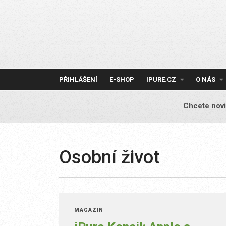
Skip
to
content
PŘIHLÁŠENÍ
E-SHOP
IPURE.CZ
O NÁS
Chcete novi
Osobní život
MAGAZÍN