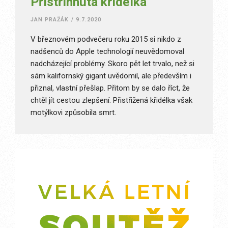
Přistřihnutá křidélka
JAN PRAŽÁK
/
9.7.2020
V březnovém podvečeru roku 2015 si nikdo z
nadšenců do Apple technologií neuvědomoval
nadcházející problémy. Skoro pět let trvalo, než si
sám kalifornský gigant uvědomil, ale především i
přiznal, vlastní přešlap. Přitom by se dalo říct, že
chtěl jít cestou zlepšení. Přistřižená křidélka však
motýlkovi způsobila smrt.