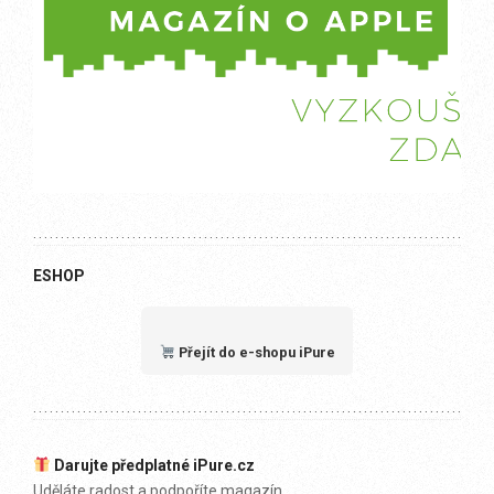
ESHOP
Přejít do e-shopu iPure
Darujte předplatné iPure.cz
Uděláte radost a podpoříte magazín.