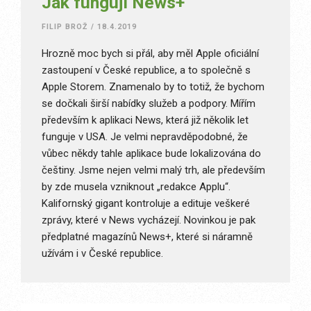
Jak fungují News+
FILIP BROŽ
/
18.4.2019
Hrozně moc bych si přál, aby měl Apple oficiální
zastoupení v České republice, a to společně s
Apple Storem. Znamenalo by to totiž, že bychom
se dočkali širší nabídky služeb a podpory. Mířím
především k aplikaci News, která již několik let
funguje v USA. Je velmi nepravděpodobné, že
vůbec někdy tahle aplikace bude lokalizována do
češtiny. Jsme nejen velmi malý trh, ale především
by zde musela vzniknout „redakce Applu“.
Kalifornský gigant kontroluje a edituje veškeré
zprávy, které v News vycházejí. Novinkou je pak
předplatné magazínů News+, které si náramně
užívám i v České republice.