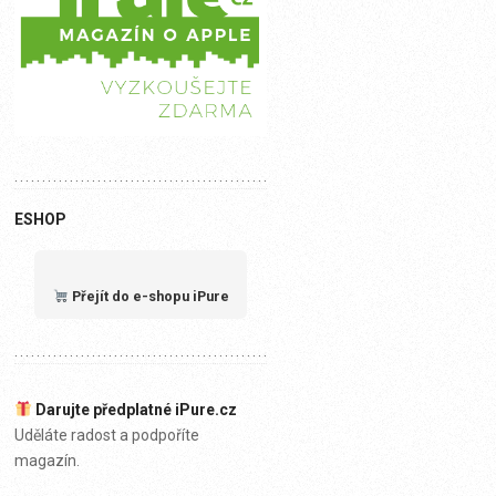
ESHOP
Přejít do e-shopu iPure
Darujte předplatné iPure.cz
Uděláte radost a podpoříte
magazín.