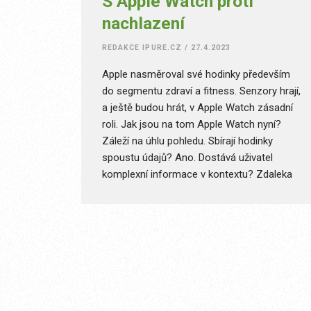
S Apple Watch proti
nachlazení
REDAKCE IPURE.CZ
/
27.4.2023
Apple nasměroval své hodinky především
do segmentu zdraví a fitness. Senzory hrají,
a ještě budou hrát, v Apple Watch zásadní
roli. Jak jsou na tom Apple Watch nyní?
Záleží na úhlu pohledu. Sbírají hodinky
spoustu údajů? Ano. Dostává uživatel
komplexní informace v kontextu? Zdaleka
ne. Pro praktické využití dat musí uživatel
přiložit ruku k dílu. Pak můžete například
odhalit nachlazení dříve, než přijdou hlavní
příznaky. To jsem si bohužel mohl před pár
dny vyzkoušet na vlastní kůži.