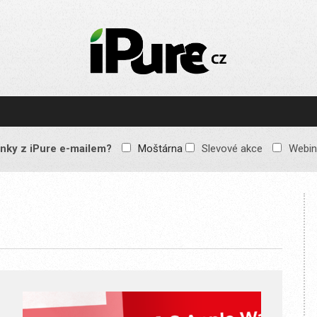
IPURE.CZ
Prémiový Apple e-
magazín, který vychází
každý týden. Žádné
reklamy, žádné
spekulace, jen čistý
obsah pro všechny
nky z iPure e-mailem?
Moštárna
Slevové akce
Webin
Apple fandy. Recenze,
komentáře a praktické
návody, jak začlenit
Apple zařízení do
každodenního života.