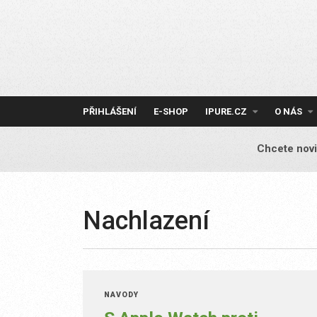
Skip
to
content
PŘIHLÁŠENÍ
E-SHOP
IPURE.CZ
O NÁS
Chcete novi
Nachlazení
NÁVODY