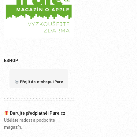
ESHOP
Přejít do e-shopu iPure
Darujte předplatné iPure.cz
Uděláte radost a podpoříte
magazín.