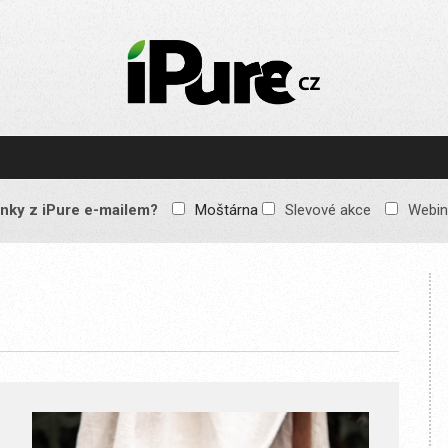
IPURE.CZ
Prémiový Apple e-
magazín, který vychází
každý týden. Žádné
reklamy, žádné
spekulace, jen čistý
obsah pro všechny
nky z iPure e-mailem?
Moštárna
Slevové akce
Webin
Apple fandy. Recenze,
komentáře a praktické
návody, jak začlenit
Apple zařízení do
každodenního života.