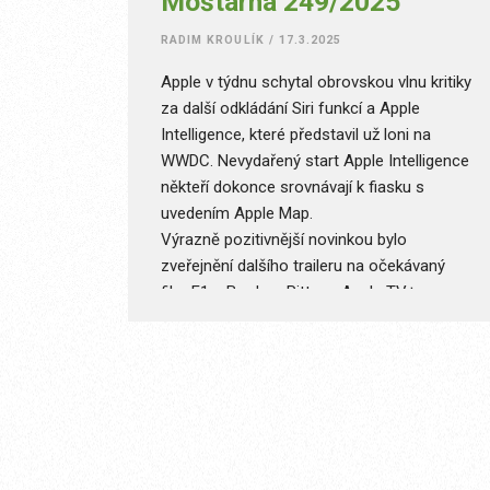
Moštárna 249/2025
RADIM KROULÍK
/
17.3.2025
Apple v týdnu schytal obrovskou vlnu kritiky
za další odkládání Siri funkcí a Apple
Intelligence, které představil už loni na
WWDC. Nevydařený start Apple Intelligence
někteří dokonce srovnávají k fiasku s
uvedením Apple Map.
Výrazně pozitivnější novinkou bylo
zveřejnění dalšího traileru na očekávaný
film F1 s Bradem Pittem. Apple TV+ se
zatím ve filmové tvorbě narozdíl od té
seriálové nedaří, což podtrhly letošní
Oscary, kde Apple TV+ neměla jedinou
nominaci. Pomůže F1 tento nepříznivý trend
otočit?