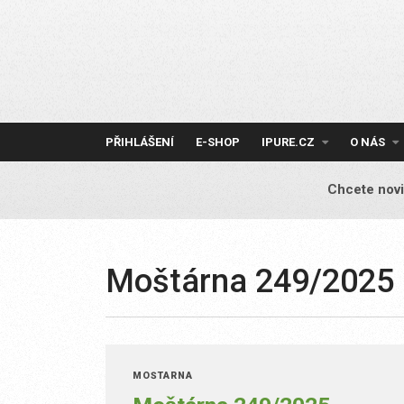
Skip
to
content
PŘIHLÁŠENÍ
E-SHOP
IPURE.CZ
O NÁS
Chcete novi
Moštárna 249/2025
MOŠTÁRNA