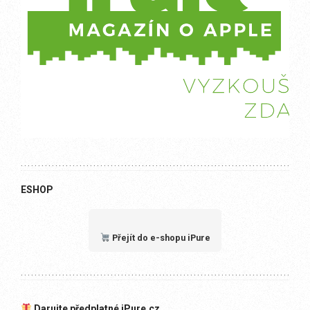
ESHOP
Přejít do e-shopu iPure
Darujte předplatné iPure.cz