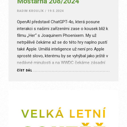
Moštárna 208/2024
RADIM KROULÍK
/
19.5.2024
OpenAI představil ChatGPT-4o, která posune
interakci s našimi zařízeními zase o kousek blíž k
filmu „Her“ s Joaquinem Phoenixem. My už
netrpělivě čekáme až se do této hry naplno pustí
také Apple. Umělá inteligence už není pro Apple
sprosté slovo, kterému by se vyhýbal jako ještě v
nedávné minulosti a na WWDC čekáme zásadní
novinky. A do…
ČÍST DÁL