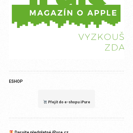
ESHOP
Přejít do e-shopu iPure
Darujte předplatné iPure.cz