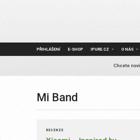
Skip
to
content
PŘIHLÁŠENÍ
E-SHOP
IPURE.CZ
O NÁS
Chcete novi
Mi Band
RECENZE