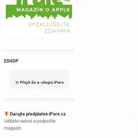
ESHOP
Přejít do e-shopu iPure
Darujte předplatné iPure.cz
Uděláte radost a podpoříte
magazín.