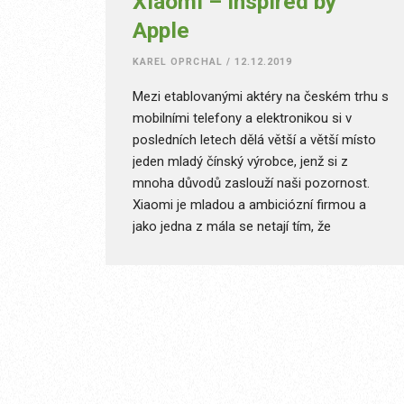
Xiaomi – Inspired by
Apple
KAREL OPRCHAL
/
12.12.2019
Mezi etablovanými aktéry na českém trhu s
mobilními telefony a elektronikou si v
posledních letech dělá větší a větší místo
jeden mladý čínský výrobce, jenž si z
mnoha důvodů zaslouží naši pozornost.
Xiaomi je mladou a ambiciózní firmou a
jako jedna z mála se netají tím, že
přinejmenším v začátcích byl právě Apple,
respektive Steve Jobs, tím, kdo jejich CEO
inspiroval k založení značky, která si půjde
tvrdě za svým.