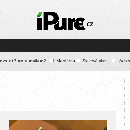
IPURE.CZ
Prémiový Apple e-
magazín, který vychází
každý týden. Žádné
reklamy, žádné
spekulace, jen čistý
obsah pro všechny
nky z iPure e-mailem?
Moštárna
Slevové akce
Webin
Apple fandy. Recenze,
komentáře a praktické
návody, jak začlenit
Apple zařízení do
každodenního života.