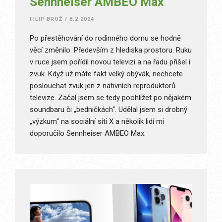
Sennheiser AMBEO Max
FILIP BROŽ
/
8.2.2024
Po přestěhování do rodinného domu se hodně
věcí změnilo. Především z hlediska prostoru. Ruku
v ruce jsem pořídil novou televizi a na řadu přišel i
zvuk. Když už máte fakt velký obývák, nechcete
poslouchat zvuk jen z nativních reproduktorů
televize. Začal jsem se tedy poohlížet po nějakém
soundbaru či „bedničkách“. Udělal jsem si drobný
„výzkum“ na sociální síti X a několik lidí mi
doporučilo Sennheiser AMBEO Max.