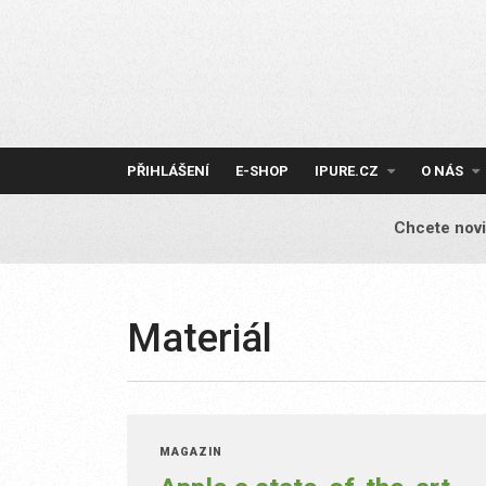
Skip
to
content
PŘIHLÁŠENÍ
E-SHOP
IPURE.CZ
O NÁS
Chcete novi
Materiál
MAGAZÍN