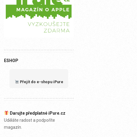
ESHOP
Přejít do e-shopu iPure
Darujte předplatné iPure.cz
Uděláte radost a podpoříte
magazín.