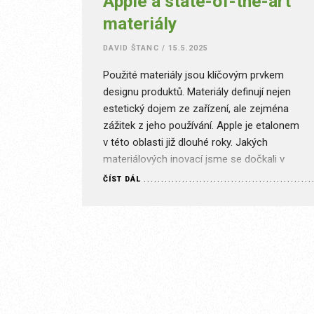
Apple a state-of-the-art
materiály
DAVID ŠTANC
/
15.5.2025
Použité materiály jsou klíčovým prvkem
designu produktů. Materiály definují nejen
estetický dojem ze zařízení, ale zejména
zážitek z jeho používání. Apple je etalonem
v této oblasti již dlouhé roky. Jakých
materiálových inovací jsme se dočkali v
posledních letech? Vděčné téma Materiály
ČÍST DÁL
jsou tématem, které je pravidelně
zmiňováno v rámci téměř všech Special
Events zaměřených na…