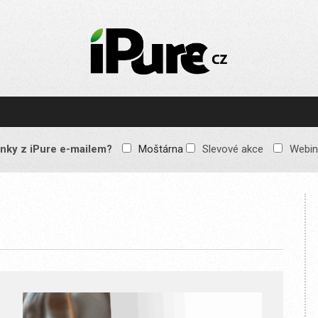
IPURE.CZ
Prémiový Apple e-
magazín, který vychází
každý týden. Žádné
reklamy, žádné
spekulace, jen čistý
obsah pro všechny
nky z iPure e-mailem?
Moštárna
Slevové akce
Webin
Apple fandy. Recenze,
komentáře a praktické
návody, jak začlenit
Apple zařízení do
každodenního života.