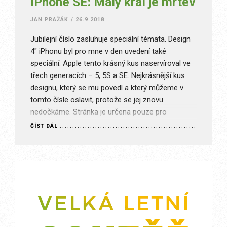
iPhone SE: Malý král je mrtev
JAN PRAŽÁK
/
26.9.2018
Jubilejní číslo zasluhuje speciální témata. Design
4″ iPhonu byl pro mne v den uvedení také
speciální. Apple tento krásný kus naservíroval ve
třech generacích – 5, 5S a SE. Nejkrásnější kus
designu, který se mu povedl a který můžeme v
tomto čísle oslavit, protože se jej znovu
nedočkáme. Stránka je určena pouze pro
předplatitele s…
ČÍST DÁL