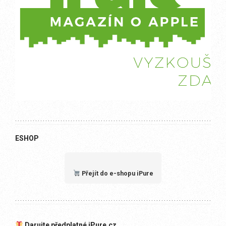
ESHOP
Přejít do e-shopu iPure
Darujte předplatné iPure.cz