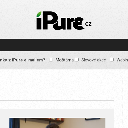
IPURE.CZ
Prémiový Apple e-
magazín, který vychází
každý týden. Žádné
reklamy, žádné
spekulace, jen čistý
obsah pro všechny
nky z iPure e-mailem?
Moštárna
Slevové akce
Webin
Apple fandy. Recenze,
komentáře a praktické
návody, jak začlenit
Apple zařízení do
každodenního života.