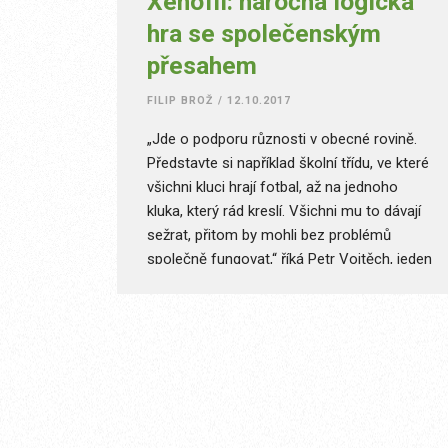
Xenofil: náročná logická
hra se společenským
přesahem
FILIP BROŽ
/
12.10.2017
„Jde o podporu různosti v obecné rovině.
Představte si například školní třídu, ve které
všichni kluci hrají fotbal, až na jednoho
kluka, který rád kreslí. Všichni mu to dávají
sežrat, přitom by mohli bez problémů
společně fungovat,“ říká Petr Vojtěch, jeden
ze čtveřice autorů logické hry Xenofil. Ta se
začátkem září objevila zcela zdarma v App
Store. Na mobilní hře, která učí lidi toleranci
vůči rozdílnostem, pracovali dále Jindřich
Pavlásek, Radim Špetlík a Tomáš Fedor.