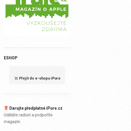
ESHOP
Přejít do e-shopu iPure
Darujte předplatné iPure.cz
Uděláte radost a podpoříte
magazín.