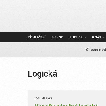
Skip
to
content
PŘIHLÁŠENÍ
E-SHOP
IPURE.CZ
O NÁS
Chcete novi
Logická
IOS
,
MACOS