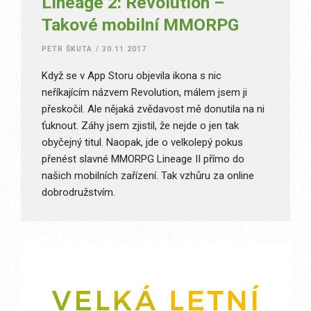
Lineage 2: Revolution –
Takové mobilní MMORPG
PETR ŠKUTA
/
30.11.2017
Když se v App Storu objevila ikona s nic
neříkajícím názvem Revolution, málem jsem ji
přeskočil. Ale nějaká zvědavost mě donutila na ni
ťuknout. Záhy jsem zjistil, že nejde o jen tak
obyčejný titul. Naopak, jde o velkolepý pokus
přenést slavné MMORPG Lineage II přímo do
našich mobilních zařízení. Tak vzhůru za online
dobrodružstvím.