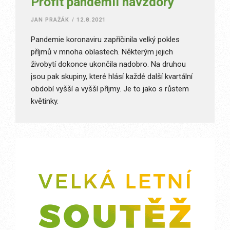
Profit pandemii navzdory
JAN PRAŽÁK
/
12.8.2021
Pandemie koronaviru zapříčinila velký pokles
příjmů v mnoha oblastech. Některým jejich
živobytí dokonce ukončila nadobro. Na druhou
jsou pak skupiny, které hlásí každé další kvartální
období vyšší a vyšší příjmy. Je to jako s růstem
květinky.