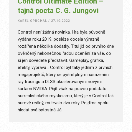
Control Ultimate Edition –
tajná pocta C. G. Jungovi
KAREL OPRCHAL
/
27.10.2022
Control není žádná novinka. Hra byla původně
vydána roku 2019, posléze docela výrazně
rozšířena několika dodatky. Titul již od prvního dne
ověnčený nekonečnou řadou ocenění za vše, co
si jen dovedete představit. Gameplay, grafika,
efekty, výprava… Control byl taky jedním z prvních
megaprojektů, který se pyšnil plným nasazením
ray tracingu a DLSS akcelerovanými novými
kartami NVIDIA. Přijít však na pravou podstatu
surrealistického mysticismu, který je v Control tak
surově reálný, mi trvalo dva roky. Pojďme spolu
hledat svá bytostná Já.