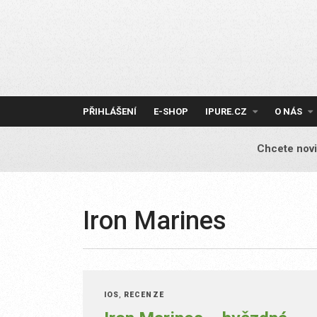
Skip
to
content
PŘIHLÁŠENÍ
E-SHOP
IPURE.CZ
O NÁS
Chcete novi
Iron Marines
IOS
,
RECENZE