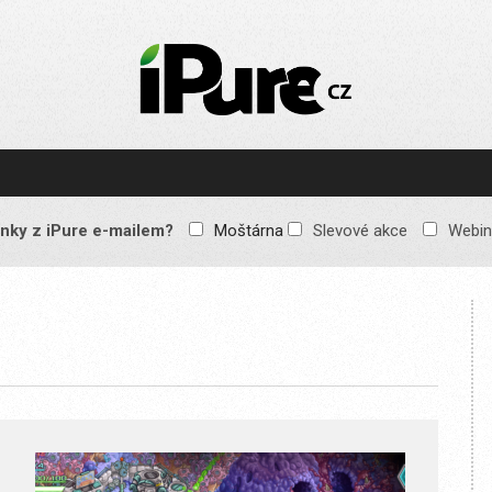
IPURE.CZ
Prémiový Apple e-
magazín, který vychází
každý týden. Žádné
reklamy, žádné
spekulace, jen čistý
obsah pro všechny
nky z iPure e-mailem?
Moštárna
Slevové akce
Webin
Apple fandy. Recenze,
komentáře a praktické
návody, jak začlenit
Apple zařízení do
každodenního života.