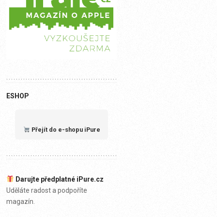
ESHOP
Přejít do e-shopu iPure
Darujte předplatné iPure.cz
Uděláte radost a podpoříte
magazín.