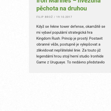
Iron Marines – hvězdná
pěchota na druhou
FILIP BROŽ
/
19.10.2017
Když se řekne tower defense, okamžitě se
mi vybaví populární strategická hra
Kingdom Rush. Princip je prostý. Postavit
obranné věže, postupně je vylepšovat a
zlikvidovat nepřátelské linie. Za touto již
legendární hrou stojí herní studio Ironhide
Game z Uruguaye. To nedávno představilo
svou novou hru a je to totální lahůdka. Svět
mečů a šípů byl totiž vyměněn za nejnovější
robotické zbraně a vesmírné mariňáky.