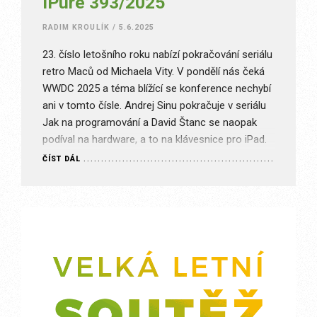
iPure 393/2025
RADIM KROULÍK
/
5.6.2025
23. číslo letošního roku nabízí pokračování seriálu
retro Maců od Michaela Vity. V pondělí nás čeká
WWDC 2025 a téma blížící se konference nechybí
ani v tomto čísle. Andrej Sinu pokračuje v seriálu
Jak na programování a David Štanc se naopak
podíval na hardware, a to na klávesnice pro iPad.
Číslo uzavírá Martin Adámek, který…
ČÍST DÁL