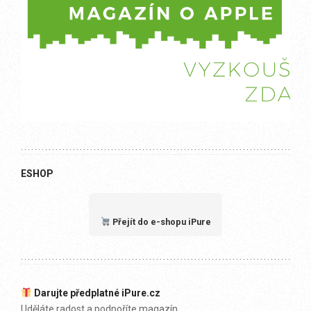
ESHOP
Přejít do e-shopu iPure
Darujte předplatné iPure.cz
Uděláte radost a podpoříte magazín.