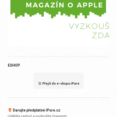
ESHOP
Přejít do e-shopu iPure
Darujte předplatné iPure.cz
Uděláte radost a podpoříte magazín.