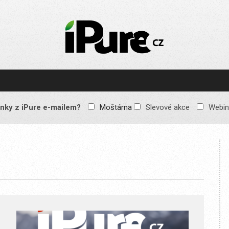
IPURE.CZ
Prémiový Apple e-
magazín, který vychází
každý týden. Žádné
reklamy, žádné
spekulace, jen čistý
obsah pro všechny
nky z iPure e-mailem?
Moštárna
Slevové akce
Webin
Apple fandy. Recenze,
komentáře a praktické
návody, jak začlenit
Apple zařízení do
každodenního života.