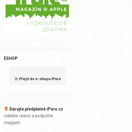
ESHOP
Přejít do e-shopu iPure
Darujte předplatné iPure.cz
Uděláte radost a podpoříte
magazín.