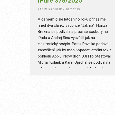
iPure 378/2025
RADIM KROULÍK
/
20.2.2025
V osmém čísle letošního roku přinášíme
hned dva články v rubrice “Jak na”. Honza
Březina se podíval na práci se soubory na
iPadu a Andrej Sinu vysvětlil jak na
elektronický podpis. Patrik Pavelka podává
zamyšlení, jak by mohl vypadat letošní rok z
pohledu Applu. Nový dron DJI Flip otestoval
Michal Kolařík a Karel Oprchal se podíval na
zdražování nejen streamovacích služeb.