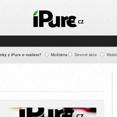
IPURE.CZ
Prémiový Apple e-
magazín, který vychází
každý týden. Žádné
reklamy, žádné
spekulace, jen čistý
obsah pro všechny
nky z iPure e-mailem?
Moštárna
Slevové akce
Webin
Apple fandy. Recenze,
komentáře a praktické
návody, jak začlenit
Apple zařízení do
každodenního života.