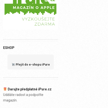
ESHOP
Přejít do e-shopu iPure
Darujte předplatné iPure.cz
Uděláte radost a podpoříte
magazín.