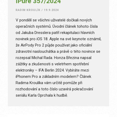
iPure 357/2024
RADIM KROULÍK
/
19.9.2024
V pondělí se všichni uživatelé dočkali nových
operačních systémů. Úvodní článek tohoto čísla
od Jakuba Dresslera patří rekapitulaci hlavních
novinek pro iOS 18. Apple na své keynote oznámil,
že AirPody Pro 2 půjde používat jako oficiální
zdravotní naslouchátka a právě o této novince se
rozepsal Michal Rada. Honza Březina napsal
zážitky a zkušenosti s veletrhem spotřební
elektroniky – IFA Berlin 2024. Vybíráte mezi
iPhonem Pro a základním modelem? Článek
Radima Kroulíka vám určitě pomůže při
rozhodování a toto číslo uzavírá pokračování
seriálu Karla Oprchala k hudbě.