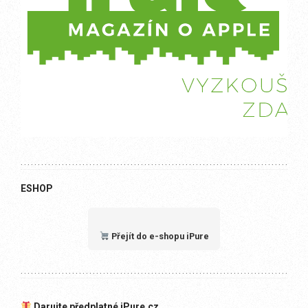
ESHOP
Přejít do e-shopu iPure
Darujte předplatné iPure.cz