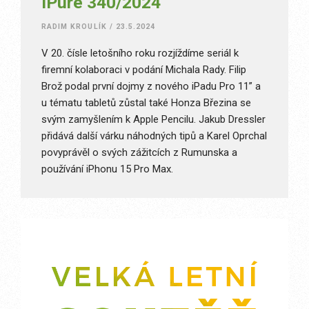
iPure 340/2024
RADIM KROULÍK
/
23.5.2024
V 20. čísle letošního roku rozjíždíme seriál k
firemní kolaboraci v podání Michala Rady. Filip
Brož podal první dojmy z nového iPadu Pro 11” a
u tématu tabletů zůstal také Honza Březina se
svým zamyšlením k Apple Pencilu. Jakub Dressler
přidává další várku náhodných tipů a Karel Oprchal
povyprávěl o svých zážitcích z Rumunska a
používání iPhonu 15 Pro Max.