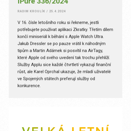
iPure 336/2024
RADIM KROULÍK
/
25.4.2024
V 16. čísle letošního roku si řekneme, jestli
potřebujete používat aplikaci Zkratky. Třetím dílem
končí miniseriál k běhání s Apple Watch Ultra.
Jakub Dressler se po pauze vrátil k náhodným
tipům a Martin Adámek si posvítil na AirTagy,
které Apple od svého uvedení tak trochu přehlíží.
Služby Applu sice každé čtvrtletí vykazují finanční
růst, ale Karel Oprchal ukazuje, že mladí uživatelé
ve Spojených státech preferují služby od
konkurence.