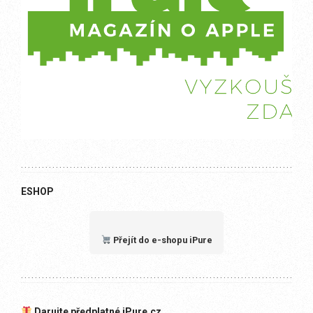
ESHOP
Přejít do e-shopu iPure
Darujte předplatné iPure.cz