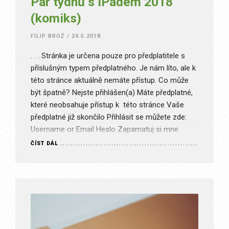
Pár týdnů s iPadem 2018
(komiks)
FILIP BROŽ
/
24.5.2018
. . . Stránka je určena pouze pro předplatitele s
příslušným typem předplatného. Je nám líto, ale k
této stránce aktuálně nemáte přístup. Co může
být špatně? Nejste přihlášen(a) Máte předplatné,
které neobsahuje přístup k této stránce Vaše
předplatné již skončilo Přihlásit se můžete zde:
Username or Email Heslo Zapamatuj si mne
Zapomněli jste heslo?…
ČÍST DÁL