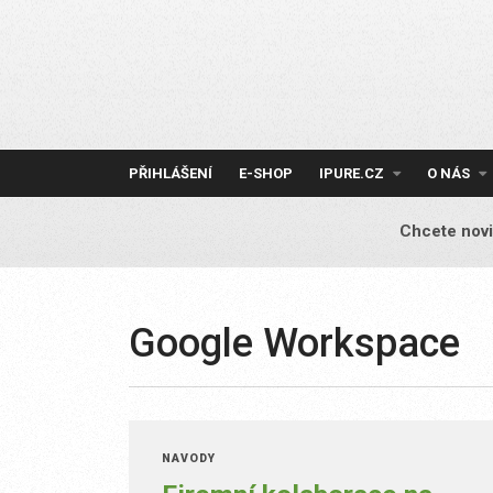
Skip
to
content
PŘIHLÁŠENÍ
E-SHOP
IPURE.CZ
O NÁS
Chcete novi
Google Workspace
NÁVODY