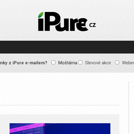
IPURE.CZ
Prémiový Apple e-
magazín, který vychází
každý týden. Žádné
reklamy, žádné
spekulace, jen čistý
obsah pro všechny
nky z iPure e-mailem?
Moštárna
Slevové akce
Webin
Apple fandy. Recenze,
komentáře a praktické
návody, jak začlenit
Apple zařízení do
každodenního života.