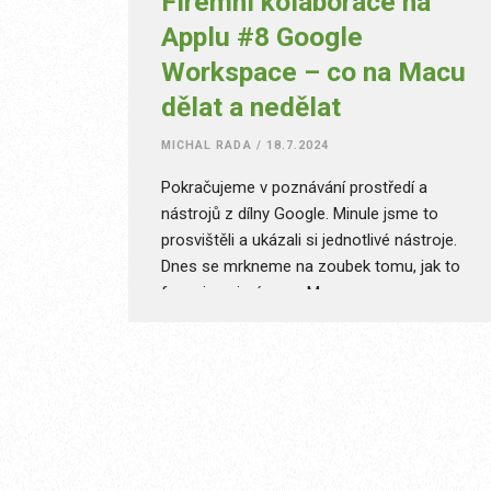
Firemní kolaborace na
Applu #8 Google
Workspace – co na Macu
dělat a nedělat
MICHAL RADA
/
18.7.2024
Pokračujeme v poznávání prostředí a
nástrojů z dílny Google. Minule jsme to
prosvištěli a ukázali si jednotlivé nástroje.
Dnes se mrkneme na zoubek tomu, jak to
funguje zejména na Macu.