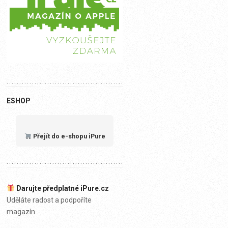
ESHOP
Přejít do e-shopu iPure
Darujte předplatné iPure.cz
Uděláte radost a podpoříte
magazín.