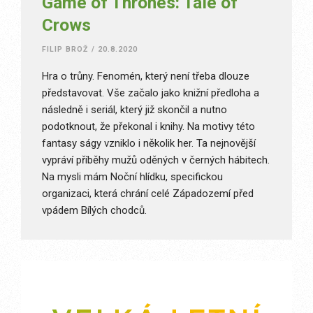
Game of Thrones: Tale of
Crows
FILIP BROŽ
/
20.8.2020
Hra o trůny. Fenomén, který není třeba dlouze
představovat. Vše začalo jako knižní předloha a
následně i seriál, který již skončil a nutno
podotknout, že překonal i knihy. Na motivy této
fantasy ságy vzniklo i několik her. Ta nejnovější
vypráví příběhy mužů oděných v černých hábitech.
Na mysli mám Noční hlídku, specifickou
organizaci, která chrání celé Západozemí před
vpádem Bílých chodců.