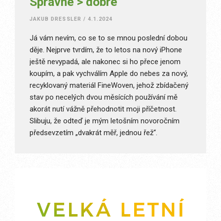
Správné > dobré
JAKUB DRESSLER
/
4.1.2024
Já vám nevím, co se to se mnou poslední dobou
děje. Nejprve tvrdím, že to letos na nový iPhone
ještě nevypadá, ale nakonec si ho přece jenom
koupím, a pak vychválím Apple do nebes za nový,
recyklovaný materiál FineWoven, jehož zbídačený
stav po necelých dvou měsících používání mě
akorát nutí vážně přehodnotit moji příčetnost.
Slibuju, že odteď je mým letošním novoročním
předsevzetím „dvakrát měř, jednou řež“.