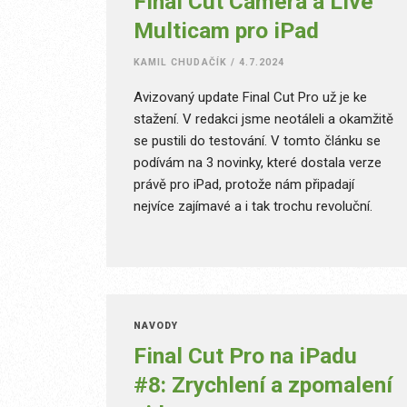
Final Cut Camera a Live
Multicam pro iPad
KAMIL CHUDAČÍK
/
4.7.2024
Avizovaný update Final Cut Pro už je ke
stažení. V redakci jsme neotáleli a okamžitě
se pustili do testování. V tomto článku se
podívám na 3 novinky, které dostala verze
právě pro iPad, protože nám připadají
nejvíce zajímavé a i tak trochu revoluční.
NÁVODY
Final Cut Pro na iPadu
#8: Zrychlení a zpomalení