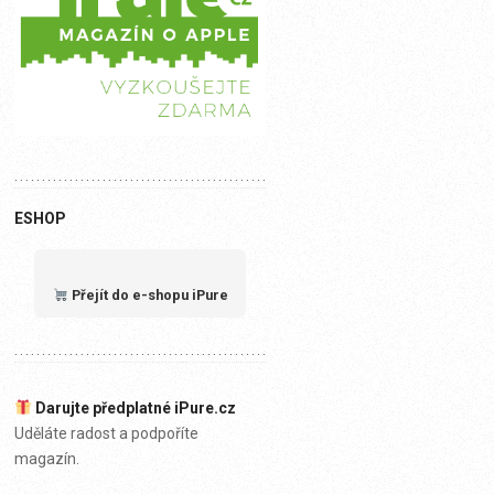
ESHOP
Přejít do e-shopu iPure
Darujte předplatné iPure.cz
Uděláte radost a podpoříte
magazín.