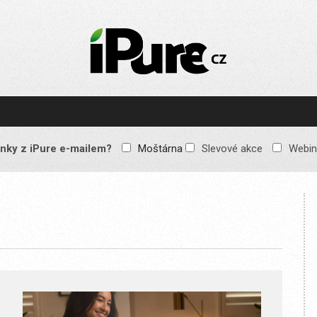
IPURE.CZ
Prémiový Apple e-
magazín, který vychází
každý týden. Žádné
reklamy, žádné
spekulace, jen čistý
obsah pro všechny
nky z iPure e-mailem?
Moštárna
Slevové akce
Webin
Apple fandy. Recenze,
komentáře a praktické
návody, jak začlenit
Apple zařízení do
každodenního života.